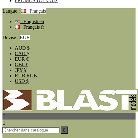
PROMOS DU MOIS
Langue :
Français
English
en
Français
fr
Devise :
EUR
AUD
$
CAD
$
EUR
€
GBP
£
JPY
¥
RUB
RUB
USD
$


