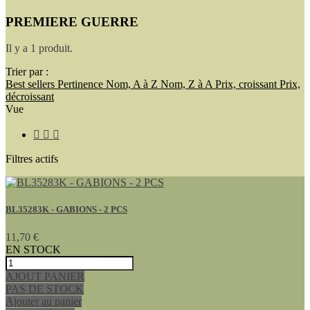
PREMIERE GUERRE
Il y a 1 produit.
Trier par :
Best sellers
Pertinence
Nom, A à Z
Nom, Z à A
Prix, croissant
Prix,
décroissant
Vue



Filtres actifs
BL35283K - GABIONS - 2 PCS
11,70 €
EN STOCK
AJOUT PANIER
PAS DE STOCK
Ajouter au panier