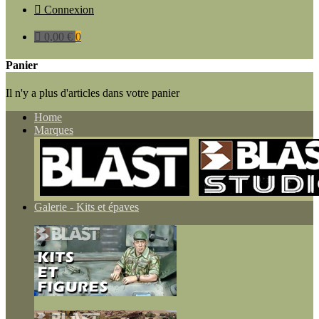

Connexion

0,00 €
0
Panier
Il n'y a plus d'articles dans votre panier
Home
Marques
Galerie - Kits et épaves