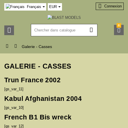

Connexion
Français
EUR
0





Galerie - Casses
GALERIE - CASSES
Trun France 2002
[gs_var_11]
Kabul Afghanistan 2004
[gs_var_10]
French B1 Bis wreck
[gs_var_12]