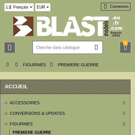

Connexion
Français
EUR
0






FIGURINES
PREMIERE GUERRE
ACCUEIL
ACCESSOIRES

CONVERSIONS & UPDATES

FIGURINES

PREMIERE GUERRE