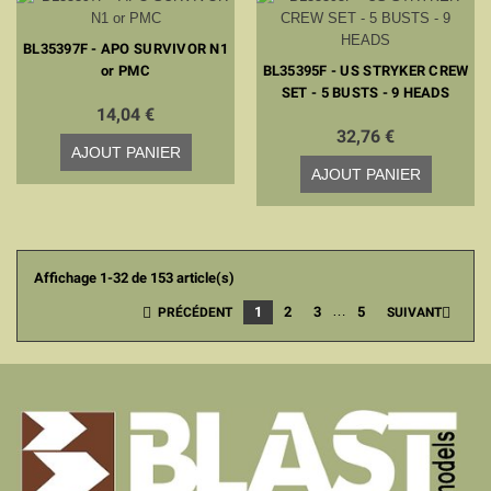
BL35397F - APO SURVIVOR N1
or PMC
BL35395F - US STRYKER CREW
SET - 5 BUSTS - 9 HEADS
14,04 €
32,76 €
AJOUT PANIER
AJOUT PANIER
Affichage 1-32 de 153 article(s)
…
1
2
3
5


PRÉCÉDENT
SUIVANT