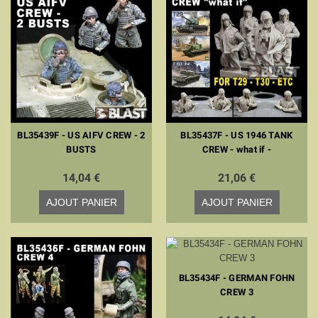
BL35439F - US AIFV CREW - 2
BL35437F - US 1946 TANK
BUSTS
CREW - what if -
14,04 €
21,06 €
AJOUT PANIER
AJOUT PANIER
BL35434F - GERMAN FOHN
CREW 3