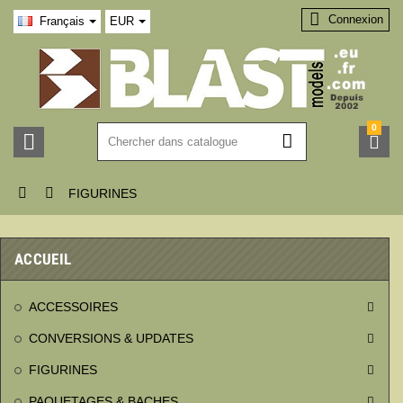

Connexion
Français
EUR
0





FIGURINES
ACCUEIL
ACCESSOIRES

CONVERSIONS & UPDATES

FIGURINES

PAQUETAGES & BACHES
