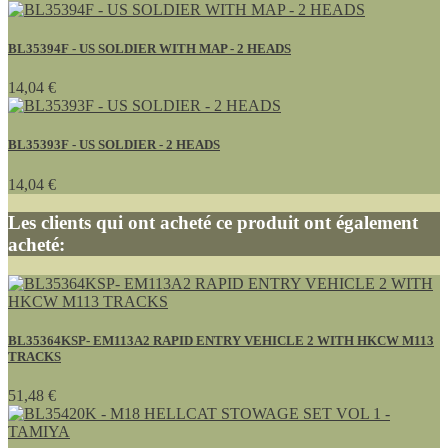
BL35394F - US SOLDIER WITH MAP - 2 HEADS
14,04 €
BL35393F - US SOLDIER - 2 HEADS
14,04 €
Les clients qui ont acheté ce produit ont également
acheté:
BL35364KSP- EM113A2 RAPID ENTRY VEHICLE 2 WITH HKCW M113
TRACKS
51,48 €