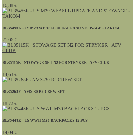
16,38 €
BL35456K - US M29 WEASEL UPDATE AND STOWAGE - TAKOM
21,06 €
BL35115K - STOWAGE SET N2 FOR STRYKER - AFV CLUB
14,63 €
BL35268F - AMX-30 B2 CREW SET
18,72 €
BL35448K - US WWII M36 BACKPACKS 12 PCS
14,04 €