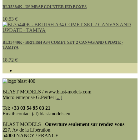
BL35384K - US MRAP COUNTER IED BOXES
10,53 €
BL35440K - BRITISH A34 COMET SET 2 CANVAS AND UPDATE -
TAMIYA
18,72 €
BLAST MODELS / www.blast-models.com
Micro entreprise G.Peiffer
[...]
Tel:
+33
03 54 95 03 21
Email: contact (at) blast-models.eu
BLAST MODELS -
Ouverture seulement sur rendez-vous
227, Av de la Libération,
54000 NANCY / FRANCE