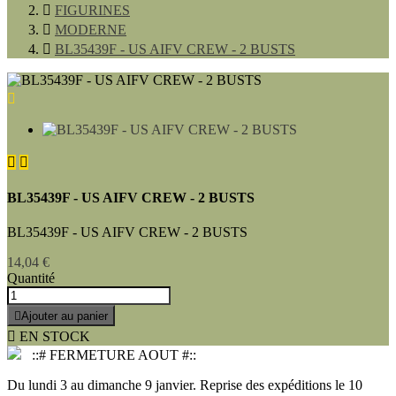

FIGURINES

MODERNE

BL35439F - US AIFV CREW - 2 BUSTS



BL35439F - US AIFV CREW - 2 BUSTS
BL35439F - US AIFV CREW - 2 BUSTS
14,04 €
Quantité

Ajouter au panier

EN STOCK
::# FERMETURE AOUT #::
Du lundi 3 au dimanche 9 janvier. Reprise des expéditions le 10