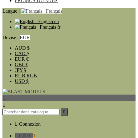
PROMOS DU MOIS
Langue :
Français
English
en
Français
fr
Devise :
EUR
AUD
$
CAD
$
EUR
€
GBP
£
JPY
¥
RUB
RUB
USD
$




Connexion

0,00 €
0