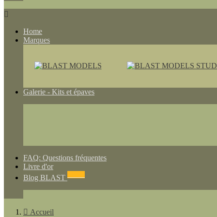

Home
Marques
Galerie - Kits et épaves
FAQ: Questions fréquentes
Livre d'or
NEWS
Blog BLAST

Accueil