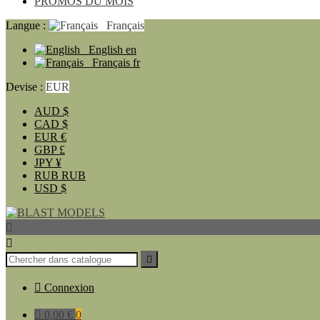
PROMOS DU MOIS
Langue :
Français
English
en
Français
fr
Devise :
EUR
AUD
$
CAD
$
EUR
€
GBP
£
JPY
¥
RUB
RUB
USD
$




Connexion

0,00 €
0