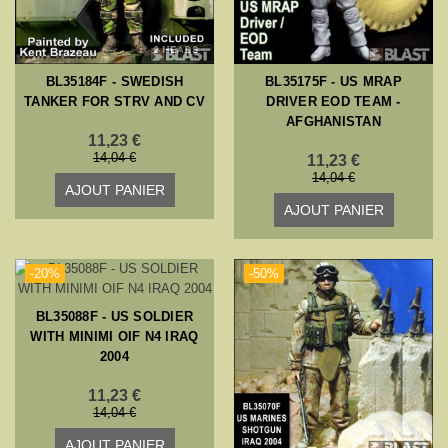
BL35184F - SWEDISH
BL35175F - US MRAP
TANKER FOR STRV AND CV
DRIVER EOD TEAM -
AFGHANISTAN
11,23 €
14,04 €
11,23 €
14,04 €
AJOUT PANIER
AJOUT PANIER
-20%
-50%
BL35088F - US SOLDIER
WITH MINIMI OIF N4 IRAQ
2004
11,23 €
14,04 €
AJOUT PANIER