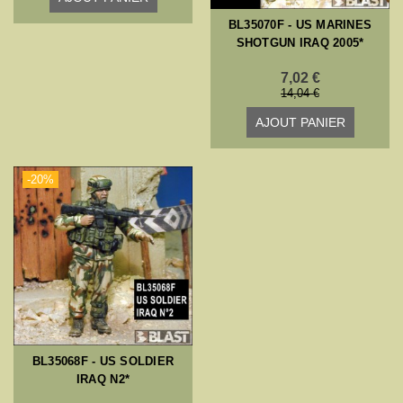
BL35070F - US MARINES
SHOTGUN IRAQ 2005*
7,02 €
14,04 €
AJOUT PANIER
-20%
BL35068F - US SOLDIER
IRAQ N2*