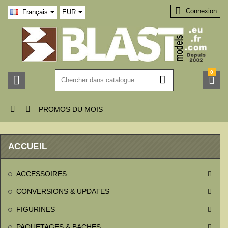

Connexion
Français
EUR
0





PROMOS DU MOIS
ACCUEIL
ACCESSOIRES

CONVERSIONS & UPDATES

FIGURINES

PAQUETAGES & BACHES
