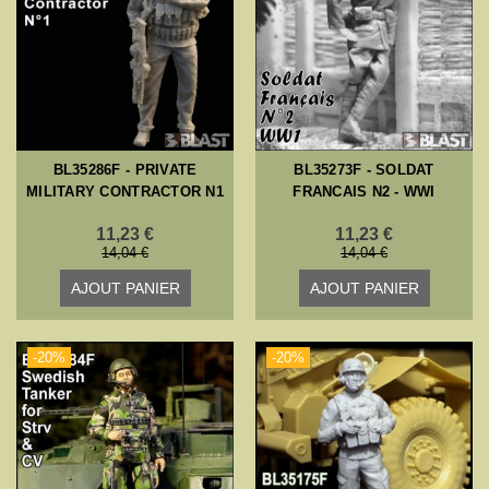
BL35286F - PRIVATE
BL35273F - SOLDAT
MILITARY CONTRACTOR N1
FRANCAIS N2 - WWI
11,23 €
11,23 €
14,04 €
14,04 €
AJOUT PANIER
AJOUT PANIER
-20%
-20%