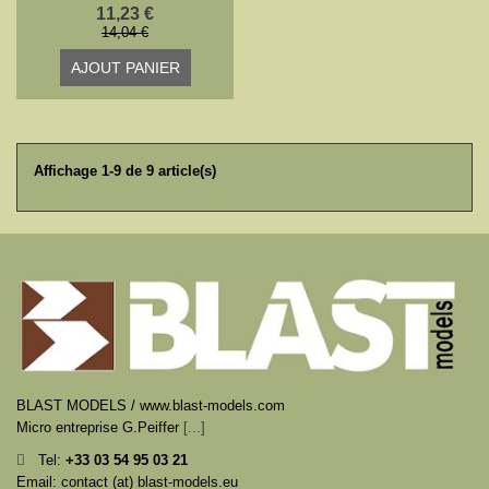
11,23 €
14,04 €
AJOUT PANIER
Affichage 1-9 de 9 article(s)
BLAST MODELS / www.blast-models.com
Micro entreprise G.Peiffer
[...]
Tel:
+33
03 54 95 03 21
Email: contact (at) blast-models.eu