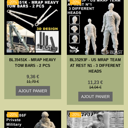
-20%
-20%
BL35451K - MRAP HEAVY
BL35293F - US MRAP TEAM
TOW BARS - 2 PCS
AT REST N1 - 3 DIFFERENT
HEADS
9,36 €
11,70 €
11,23 €
14,04 €
AJOUT PANIER
AJOUT PANIER
-20%
-20%