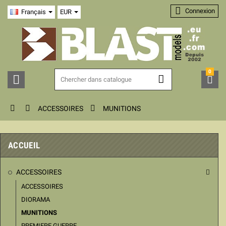

Connexion
Français
EUR
0






ACCESSOIRES
MUNITIONS
ACCUEIL
ACCESSOIRES

ACCESSOIRES
DIORAMA
MUNITIONS
PREMIERE GUERRE