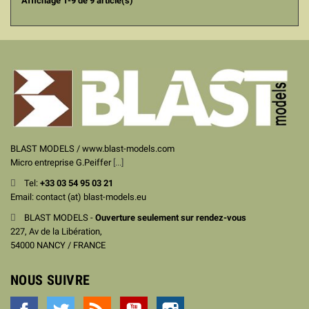
Affichage 1-9 de 9 article(s)
BLAST MODELS / www.blast-models.com
Micro entreprise G.Peiffer
[...]
Tel:
+33
03 54 95 03 21
Email: contact (at) blast-models.eu
BLAST MODELS -
Ouverture seulement sur rendez-vous
227, Av de la Libération,
54000 NANCY / FRANCE
NOUS SUIVRE
Facebook
Twitter
Rss
YouTube
Instagram