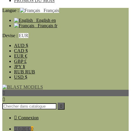
PROMOS DU MOIS
Langue :
Français
English
en
Français
fr
Devise :
EUR
AUD
$
CAD
$
EUR
€
GBP
£
JPY
¥
RUB
RUB
USD
$




Connexion

0,00 €
0