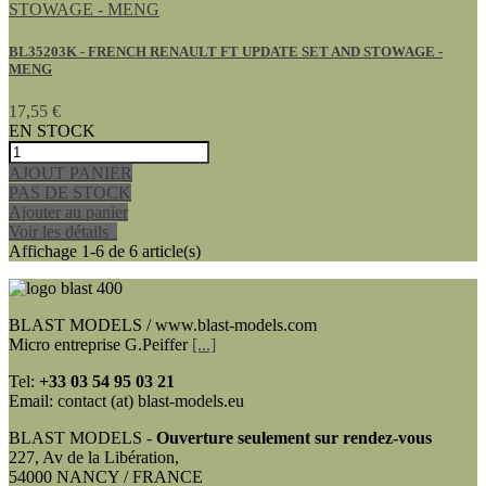
BL35203K - FRENCH RENAULT FT UPDATE SET AND STOWAGE -
MENG
17,55 €
EN STOCK
AJOUT PANIER
PAS DE STOCK
Ajouter au panier
Voir les détails
Affichage 1-6 de 6 article(s)
BLAST MODELS / www.blast-models.com
Micro entreprise G.Peiffer
[...]
Tel:
+33
03 54 95 03 21
Email: contact (at) blast-models.eu
BLAST MODELS -
Ouverture seulement sur rendez-vous
227, Av de la Libération,
54000 NANCY / FRANCE