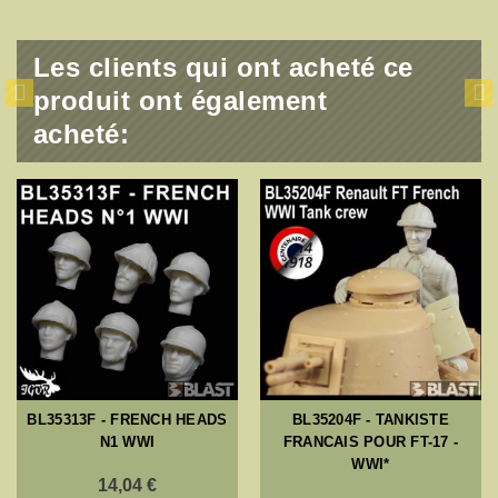
Les clients qui ont acheté ce
produit ont également
acheté:
BL35313F - FRENCH HEADS
BL35204F - TANKISTE
N1 WWI
FRANCAIS POUR FT-17 -
WWI*
14,04 €