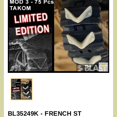

BL35249K - FRENCH ST