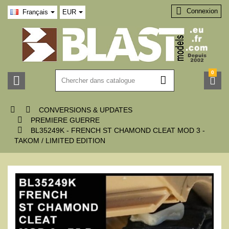

Connexion
Français
EUR
0





CONVERSIONS & UPDATES

PREMIERE GUERRE

BL35249K - FRENCH ST CHAMOND CLEAT MOD 3 -
TAKOM / LIMITED EDITION