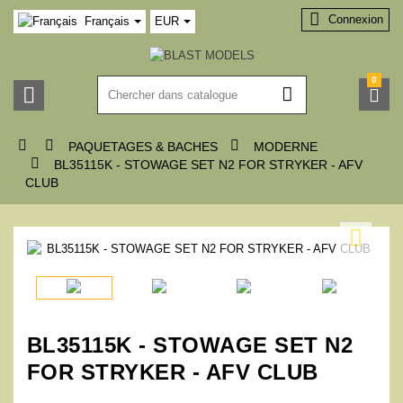

Connexion
Français
EUR
0






PAQUETAGES & BACHES
MODERNE

BL35115K - STOWAGE SET N2 FOR STRYKER - AFV
CLUB

BL35115K - STOWAGE SET N2
FOR STRYKER - AFV CLUB