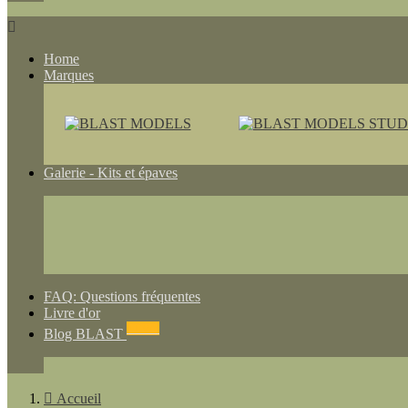

Home
Marques
Galerie - Kits et épaves
FAQ: Questions fréquentes
Livre d'or
NEWS
Blog BLAST

Accueil