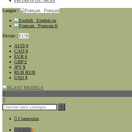
PROMOS DU MOIS
Langue :
Français
English
en
Français
fr
Devise :
EUR
AUD
$
CAD
$
EUR
€
GBP
£
JPY
¥
RUB
RUB
USD
$




Connexion

0,00 €
0