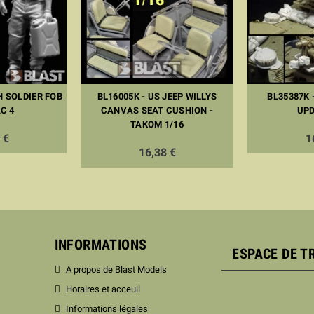
H SOLDIER FOB
BL16005K - US JEEP WILLYS
BL35387K 
C 4
CANVAS SEAT CUSHION -
UPD
TAKOM 1/16
 €
1
16,38 €
INFORMATIONS
ESPACE DE T
A propos de Blast Models
Horaires et acceuil
Informations légales