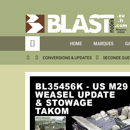

HOME
MARQUES
GA



CONVERSIONS & UPDATES
SECONDE GUE