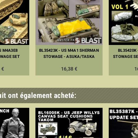
US M4A3E8
BL35423K - US M4A1 SHERMAN
BL35420K 
WAGE SET
STOWAGE - ASUKA/TASKA
STOWAGE SET
 €
16,38 €
1
uit ont également acheté: