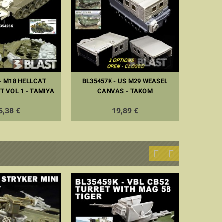
- M18 HELLCAT
BL35457K - US M29 WEASEL
 VOL 1 - TAMIYA
CANVAS - TAKOM
6,38 €
19,89 €