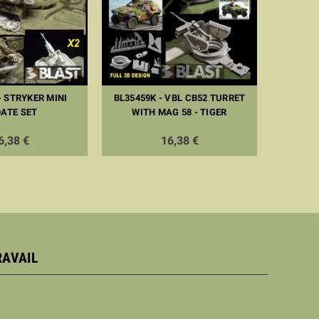
- STRYKER MINI
BL35459K - VBL CB52 TURRET
BL35384
ATE SET
WITH MAG 58 - TIGER
6,38 €
16,38 €
RAVAIL