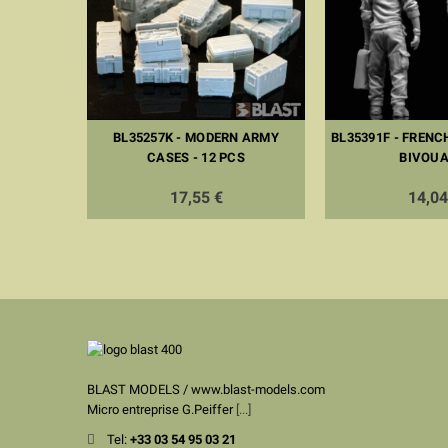
LED LIGHT
BL35257K - MODERN ARMY
BL35391F - FRENC
CASES - 12 PCS
BIVOUA
17,55 €
14,04
BLAST MODELS / www.blast-models.com
Micro entreprise G.Peiffer
[...]
Tel:
+33
03 54 95 03 21