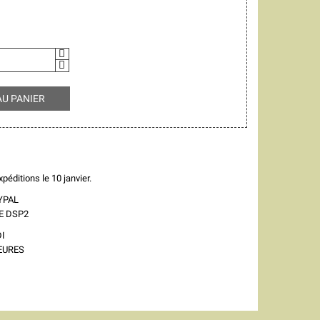
AU PANIER
péditions le 10 janvier.
YPAL
E DSP2
I
EURES