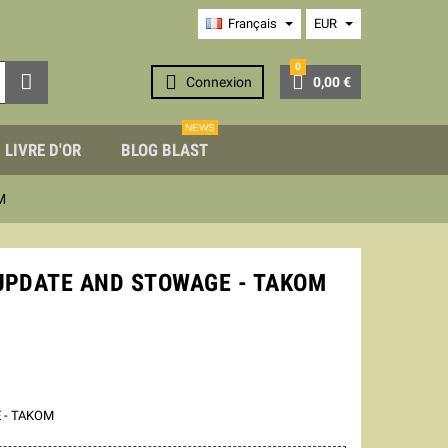
Français
EUR
0



Connexion
0,00 €
NEWS
LIVRE D'OR
BLOG BLAST
M
 UPDATE AND STOWAGE - TAKOM
 - TAKOM