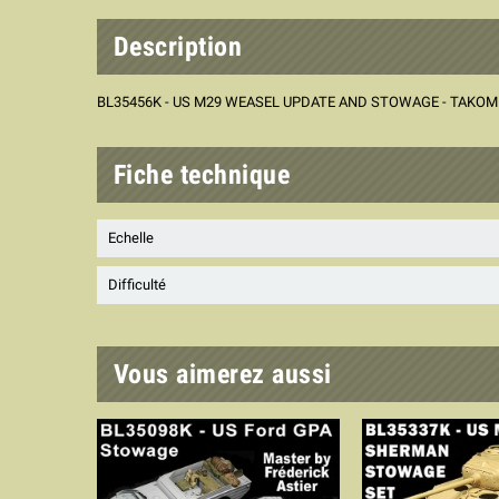
Description
BL35456K - US M29 WEASEL UPDATE AND STOWAGE - TAKOM
Fiche technique
Echelle
Difficulté
Vous aimerez aussi