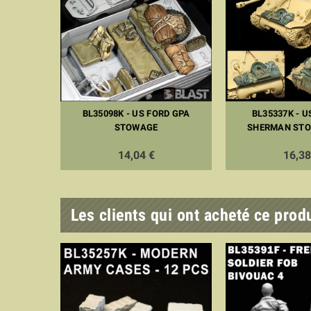
BL35098K - US FORD GPA
BL35337K - 
STOWAGE
SHERMAN STO
14,04 €
16,38
Les clients qui ont acheté ce prod