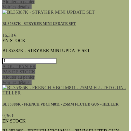
Ajouter au panier
Voir les détails
BL35387K - STRYKER MINI UPDATE SET
16,38 €
EN STOCK
BL35387K - STRYKER MINI UPDATE SET
AJOUT PANIER
PAS DE STOCK
Ajouter au panier
Voir les détails
BL35386K - FRENCH VBCI M811 - 25MM FLUTED GUN - HELLER
9,36 €
EN STOCK
BL35386K - FRENCH VBCI M811 - 25MM FLUTED GUN -