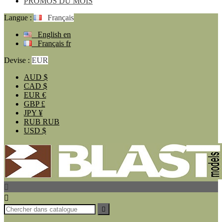
PROMOS DU MOIS
Langue :
Français
English
en
Français
fr
Devise :
EUR
AUD
$
CAD
$
EUR
€
GBP
£
JPY
¥
RUB
RUB
USD
$


