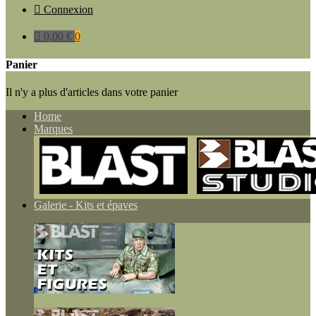

Connexion

0,00 €
0
Panier
Il n'y a plus d'articles dans votre panier
Home
Marques
Galerie - Kits et épaves