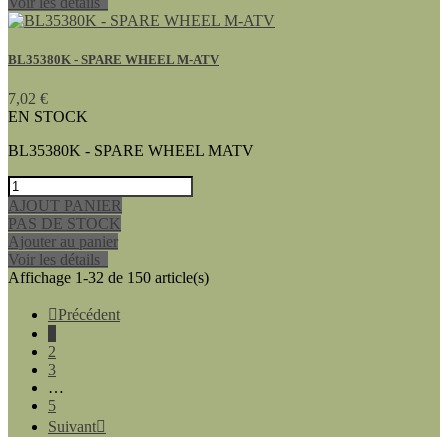
Voir les détails
BL35380K - SPARE WHEEL M-ATV
7,02 €
EN STOCK
BL35380K - SPARE WHEEL MATV
AJOUT PANIER
PAS DE STOCK
Ajouter au panier
Voir les détails
Affichage 1-32 de 150 article(s)

Précédent
1
2
3
…
5
Suivant
