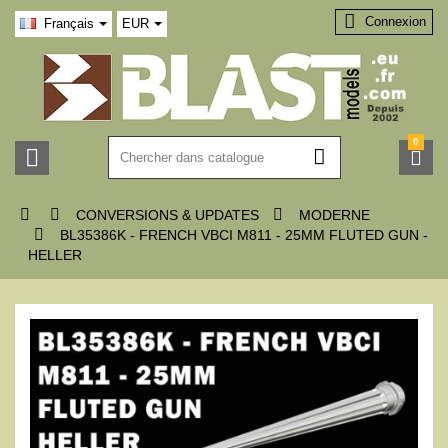

Connexion
Français
EUR
0






CONVERSIONS & UPDATES
MODERNE

BL35386K - FRENCH VBCI M811 - 25MM FLUTED GUN -
HELLER