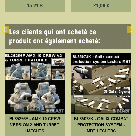
15,21 €
21,06 €
Les clients qui ont acheté ce
produit ont également acheté:
BL35256F - AMX 10 CREW
BL35078K - GALIX COMBAT
VERSION 2 AND TURRET
PROTECTION SYSTEM -
HATCHES
MBT LECLERC