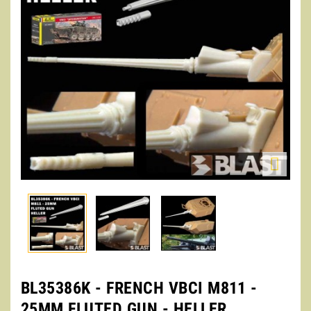

BL35386K - FRENCH VBCI M811 -
25MM FLUTED GUN - HELLER