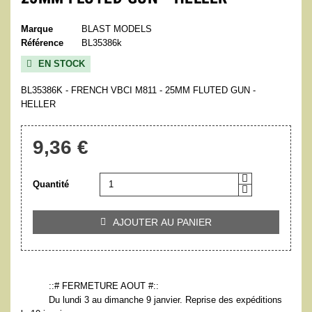
Marque
BLAST MODELS
Référence
BL35386k
EN STOCK

BL35386K - FRENCH VBCI M811 - 25MM FLUTED GUN -
HELLER
9,36 €
Quantité
AJOUTER AU PANIER

::# FERMETURE AOUT #::
Du lundi 3 au dimanche 9 janvier. Reprise des expéditions