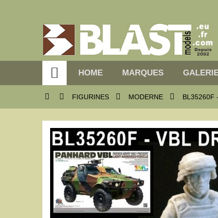

HOME
MARQUES
GALERIE




FIGURINES
MODERNE
BL35260F 