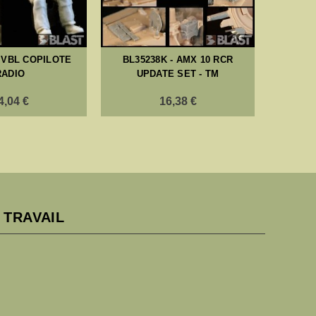
- VBL COPILOTE
BL35238K - AMX 10 RCR
BL35373
RADIO
UPDATE SET - TM
FORCE 
4,04 €
16,38 €
 TRAVAIL