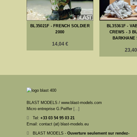
BL35021F - FRENCH SOLDIER
BL35361F - VA
2000
CREWS - 3 B
BARKHANE 
14,04 €
23,40
BLAST MODELS / www.blast-models.com
Micro entreprise G.Peiffer
[...]
Tel:
+33
03 54 95 03 21
Email: contact (at) blast-models.eu
BLAST MODELS -
Ouverture seulement sur rendez-