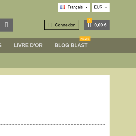
Français
EUR
0



Connexion
0,00 €
NEWS
S
LIVRE D'OR
BLOG BLAST