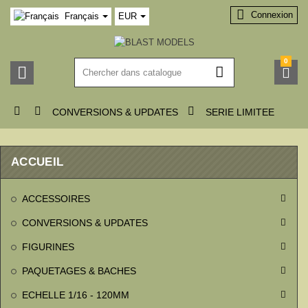

Connexion
Français
EUR
0






CONVERSIONS & UPDATES
SERIE LIMITEE
ACCUEIL
ACCESSOIRES

CONVERSIONS & UPDATES

FIGURINES

PAQUETAGES & BACHES

ECHELLE 1/16 - 120MM
