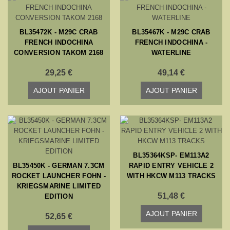
BL35472K - M29C CRAB
BL35467K - M29C CRAB
FRENCH INDOCHINA
FRENCH INDOCHINA -
CONVERSION TAKOM 2168
WATERLINE
29,25 €
49,14 €
AJOUT PANIER
AJOUT PANIER
BL35364KSP- EM113A2
BL35450K - GERMAN 7.3CM
RAPID ENTRY VEHICLE 2
ROCKET LAUNCHER FOHN -
WITH HKCW M113 TRACKS
KRIEGSMARINE LIMITED
51,48 €
EDITION
AJOUT PANIER
52,65 €