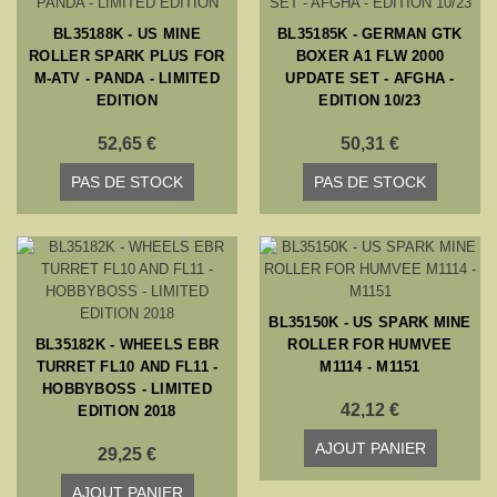
BL35188K - US MINE
BL35185K - GERMAN GTK
ROLLER SPARK PLUS FOR
BOXER A1 FLW 2000
M-ATV - PANDA - LIMITED
UPDATE SET - AFGHA -
EDITION
EDITION 10/23
52,65 €
50,31 €
PAS DE STOCK
PAS DE STOCK
BL35150K - US SPARK MINE
BL35182K - WHEELS EBR
ROLLER FOR HUMVEE
TURRET FL10 AND FL11 -
M1114 - M1151
HOBBYBOSS - LIMITED
42,12 €
EDITION 2018
AJOUT PANIER
29,25 €
AJOUT PANIER