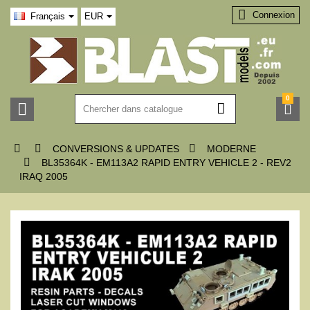

Connexion
Français
EUR
0






CONVERSIONS & UPDATES
MODERNE

BL35364K - EM113A2 RAPID ENTRY VEHICLE 2 - REV2
IRAQ 2005