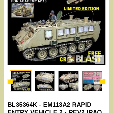



BL35364K - EM113A2 RAPID
ENTRY VEHICLE 2 - REV2 IRAQ