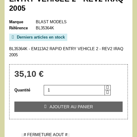
2005
Marque
BLAST MODELS
Référence
BL35364K
Derniers articles en stock

BL35364K - EM113A2 RAPID ENTRY VEHICLE 2 - REV2 IRAQ
2005
35,10 €
Quantité
AJOUTER AU PANIER

::# FERMETURE AOUT #::