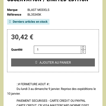
Marque
BLAST MODELS
Référence
BL35345K
Derniers articles en stock

30,42 €
Quantité
AJOUTER AU PANIER

::# FERMETURE AOUT #::
Du lundi 3 au dimanche 9 janvier. Reprise des expéditions le
10 janvier.
PAIEMENT SECURISES - CARTE CREDIT OU PAYPAL
CARTE CREDIT: CB VISA MASTERCARD NORME DSP2