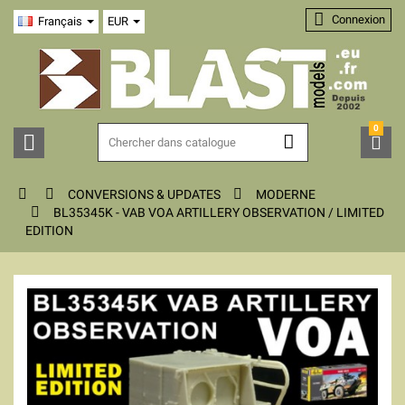

Connexion
Français
EUR
0






CONVERSIONS & UPDATES
MODERNE

BL35345K - VAB VOA ARTILLERY OBSERVATION / LIMITED
EDITION