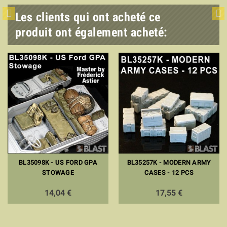
Les clients qui ont acheté ce
produit ont également acheté:
BL35098K - US FORD GPA
BL35257K - MODERN ARMY
STOWAGE
CASES - 12 PCS
14,04 €
17,55 €