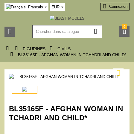

Connexion
Français
EUR
0






FIGURINES
CIVILS

BL35165F - AFGHAN WOMAN IN TCHADRI AND CHILD*

BL35165F - AFGHAN WOMAN IN
TCHADRI AND CHILD*