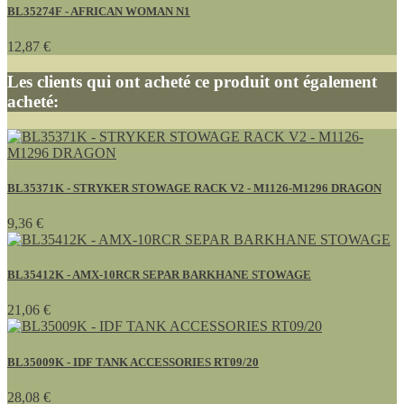
BL35274F - AFRICAN WOMAN N1
12,87 €
Les clients qui ont acheté ce produit ont également
acheté:
BL35371K - STRYKER STOWAGE RACK V2 - M1126-M1296 DRAGON
9,36 €
BL35412K - AMX-10RCR SEPAR BARKHANE STOWAGE
21,06 €
BL35009K - IDF TANK ACCESSORIES RT09/20
28,08 €