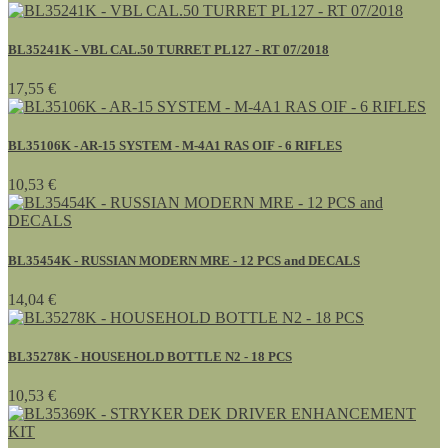
BL35241K - VBL CAL.50 TURRET PL127 - RT 07/2018
17,55 €
BL35106K - AR-15 SYSTEM - M-4A1 RAS OIF - 6 RIFLES
10,53 €
BL35454K - RUSSIAN MODERN MRE - 12 PCS and DECALS
14,04 €
BL35278K - HOUSEHOLD BOTTLE N2 - 18 PCS
10,53 €