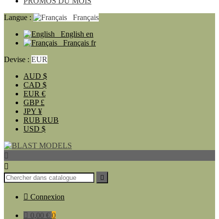
PROMOS DU MOIS
Langue :
Français
English
en
Français
fr
Devise :
EUR
AUD
$
CAD
$
EUR
€
GBP
£
JPY
¥
RUB
RUB
USD
$




Connexion

0,00 €
0