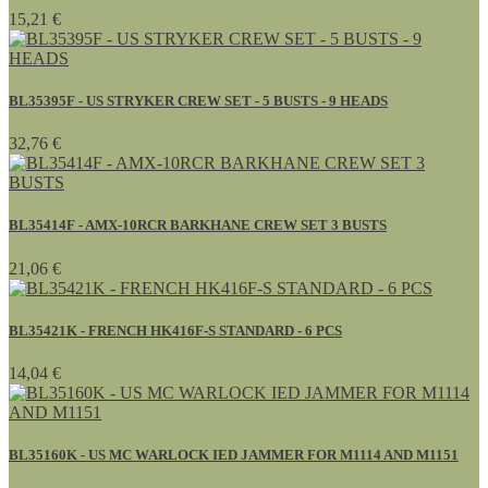
15,21 €
BL35395F - US STRYKER CREW SET - 5 BUSTS - 9 HEADS
32,76 €
BL35414F - AMX-10RCR BARKHANE CREW SET 3 BUSTS
21,06 €
BL35421K - FRENCH HK416F-S STANDARD - 6 PCS
14,04 €
BL35160K - US MC WARLOCK IED JAMMER FOR M1114 AND M1151