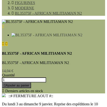

FIGURINES

MODERNE

BL35375F - AFRICAN MILITIAMAN N2



BL35375F - AFRICAN MILITIAMAN N2
BL35375F - AFRICAN MILITIAMAN N2
14,04 €
Quantité

Ajouter au panier

Derniers articles en stock
::# FERMETURE AOUT #::
Du lundi 3 au dimanche 9 janvier. Reprise des expéditions le 10