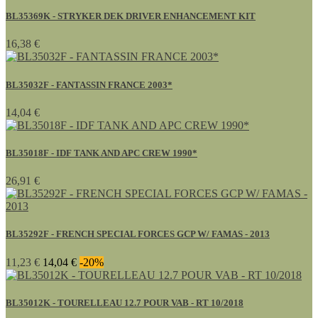
BL35369K - STRYKER DEK DRIVER ENHANCEMENT KIT
16,38 €
BL35032F - FANTASSIN FRANCE 2003*
14,04 €
BL35018F - IDF TANK AND APC CREW 1990*
26,91 €
BL35292F - FRENCH SPECIAL FORCES GCP W/ FAMAS - 2013
11,23 €
14,04 €
-20%
BL35012K - TOURELLEAU 12.7 POUR VAB - RT 10/2018