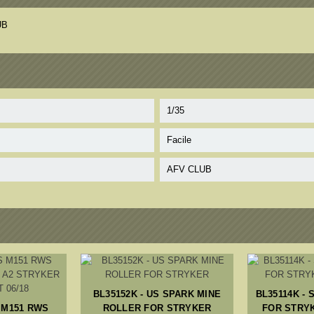
UB
1/35
Facile
AFV CLUB
BL35152K - US SPARK MINE
BL35114K -
S M151 RWS
ROLLER FOR STRYKER
FOR STRYK