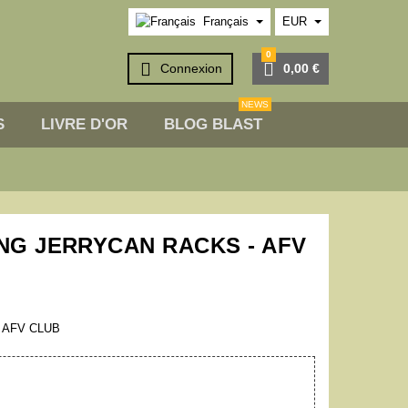
Français
EUR
0


Connexion
0,00 €
NEWS
S
LIVRE D'OR
BLOG BLAST
ONG JERRYCAN RACKS - AFV
 AFV CLUB