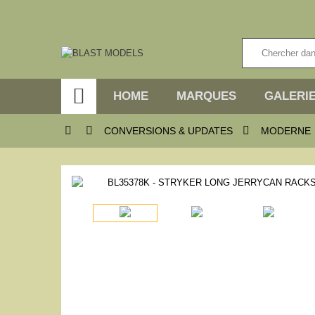

HOME
MARQUES
GALERIE



CONVERSIONS & UPDATES
MODERNE