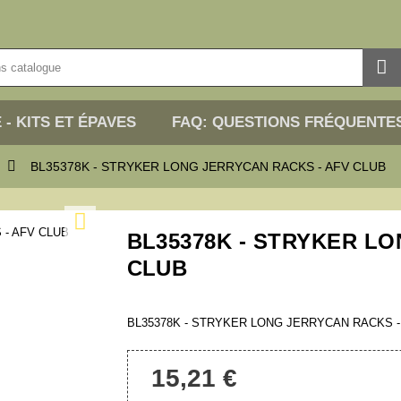

 - KITS ET ÉPAVES
FAQ: QUESTIONS FRÉQUENTE

BL35378K - STRYKER LONG JERRYCAN RACKS - AFV CLUB

BL35378K - STRYKER L
CLUB
BL35378K - STRYKER LONG JERRYCAN RACKS -
15,21 €