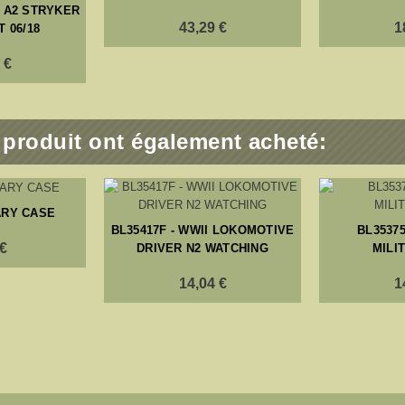
 A2 STRYKER
43,29 €
1
T 06/18
 €
e produit ont également acheté:
TARY CASE
BL35417F - WWII LOKOMOTIVE
BL35375
 €
DRIVER N2 WATCHING
MILI
14,04 €
1