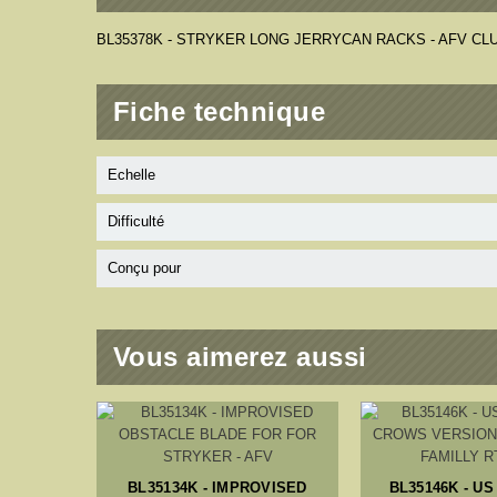
BL35378K - STRYKER LONG JERRYCAN RACKS - AFV CL
Fiche technique
Echelle
Difficulté
Conçu pour
Vous aimerez aussi
BL35134K - IMPROVISED
BL35146K - U