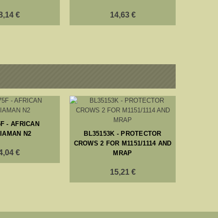
8,14 €
14,63 €
F - AFRICAN
BL3
TIAMAN N2
BL35153K - PROTECTOR
BOO
CROWS 2 FOR M1151/1114 AND
4,04 €
MRAP
15,21 €