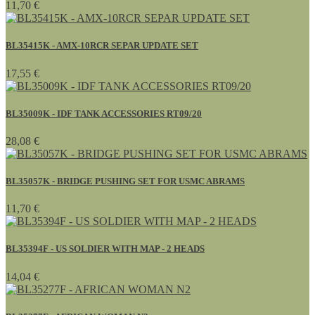
11,70 €
BL35415K - AMX-10RCR SEPAR UPDATE SET
17,55 €
BL35009K - IDF TANK ACCESSORIES RT09/20
28,08 €
BL35057K - BRIDGE PUSHING SET FOR USMC ABRAMS
11,70 €
BL35394F - US SOLDIER WITH MAP - 2 HEADS
14,04 €