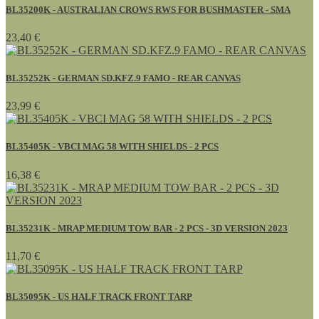
BL35200K - AUSTRALIAN CROWS RWS FOR BUSHMASTER - SMA
23,40 €
BL35252K - GERMAN SD.KFZ.9 FAMO - REAR CANVAS
23,99 €
BL35405K - VBCI MAG 58 WITH SHIELDS - 2 PCS
16,38 €
BL35231K - MRAP MEDIUM TOW BAR - 2 PCS - 3D VERSION 2023
11,70 €
BL35095K - US HALF TRACK FRONT TARP