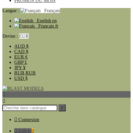
PROMOS DU MOIS
Langue :
Français
English
en
Français
fr
Devise :
EUR
AUD
$
CAD
$
EUR
€
GBP
£
JPY
¥
RUB
RUB
USD
$




Connexion

0,00 €
0