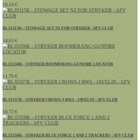
18,14 €
BL35115K - STOWAGE SET N2 FOR STRYKER - AFV CLUB
14,63 €
BL35356K - STRYKER BOOMERANG GUNFIRE LOCATOR
11,70 €
BL35357K - STRYKER CROWS-J RWS - JAVELIN - AFV CLUB
18,72 €
BL35358K - STRYKER BLUE FORCE 1 AND 2 TRACKERS - AFV CLUB