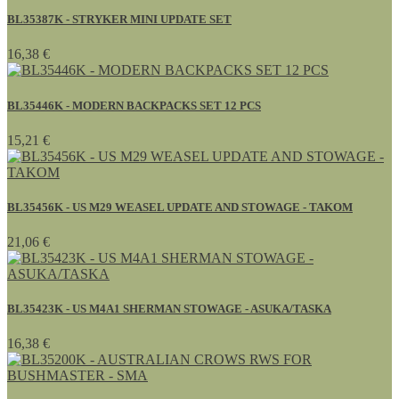
BL35387K - STRYKER MINI UPDATE SET
16,38 €
BL35446K - MODERN BACKPACKS SET 12 PCS
15,21 €
BL35456K - US M29 WEASEL UPDATE AND STOWAGE - TAKOM
21,06 €
BL35423K - US M4A1 SHERMAN STOWAGE - ASUKA/TASKA
16,38 €