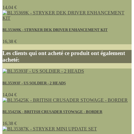
14,04 €
BL35369K - STRYKER DEK DRIVER ENHANCEMENT KIT
16,38 €
Les clients qui ont acheté ce produit ont également
acheté:
BL35393F - US SOLDIER - 2 HEADS
14,04 €
BL35425K - BRITISH CRUSADER STOWAGE - BORDER
16,38 €