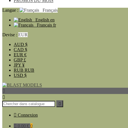
PROMOS DU MOIS
Langue :
Français
English
en
Français
fr
Devise :
EUR
AUD
$
CAD
$
EUR
€
GBP
£
JPY
¥
RUB
RUB
USD
$




Connexion

0,00 €
0