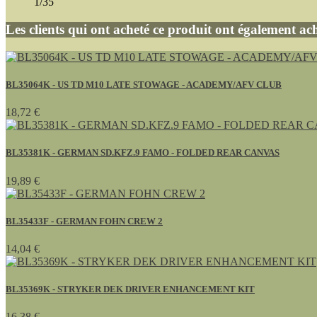
1/35
Les clients qui ont acheté ce produit ont également ach
BL35064K - US TD M10 LATE STOWAGE - ACADEMY/AFV CLUB
18,72 €
BL35381K - GERMAN SD.KFZ.9 FAMO - FOLDED REAR CANVAS
19,89 €
BL35433F - GERMAN FOHN CREW 2
14,04 €
BL35369K - STRYKER DEK DRIVER ENHANCEMENT KIT
16,38 €