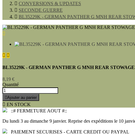

CONVERSIONS & UPDATES

SECONDE GUERRE

BL35229K - GERMAN PANTHER G MNH REAR STOWAG



BL35229K - GERMAN PANTHER G MNH REAR STOWAGE - 2
8,19 €
Quantité

Ajouter au panier

EN STOCK
::# FERMETURE AOUT #::
Du lundi 3 au dimanche 9 janvier. Reprise des expéditions le 10 janvie
PAIEMENT SECURISES - CARTE CREDIT OU PAYPAL