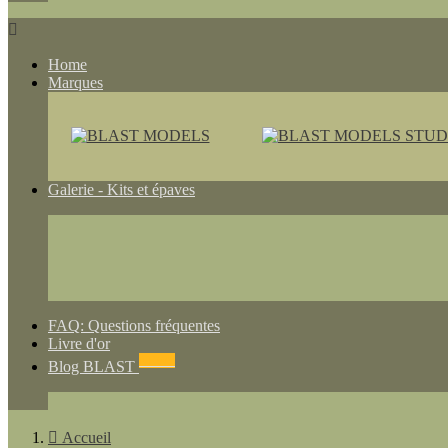

Home
Marques
Galerie - Kits et épaves
FAQ: Questions fréquentes
Livre d'or
NEWS
Blog BLAST

Accueil