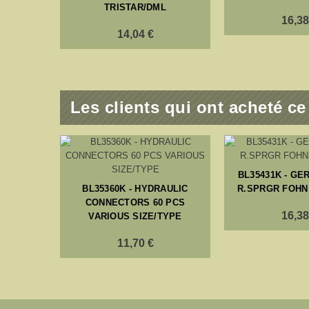
TRISTAR/DML
16,38
14,04 €
Les clients qui ont acheté c
 58 WITH
BL35431K - GE
CS
BL35360K - HYDRAULIC
R.SPRGR FOHN
CONNECTORS 60 PCS
16,38
VARIOUS SIZE/TYPE
11,70 €