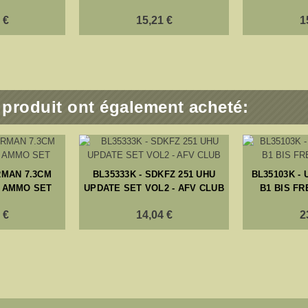
 €
15,21 €
1
e produit ont également acheté:
RMAN 7.3CM
BL35333K - SDKFZ 251 UHU
BL35103K -
 AMMO SET
UPDATE SET VOL2 - AFV CLUB
B1 BIS F
 €
14,04 €
2