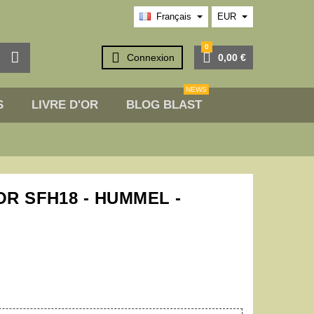
Français
EUR
0



Connexion
0,00 €
NEWS
S
LIVRE D'OR
BLOG BLAST
OR SFH18 - HUMMEL -