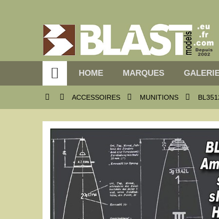

HOME
MARQUES
GALERIE




ACCESSOIRES
MUNITIONS
BL351