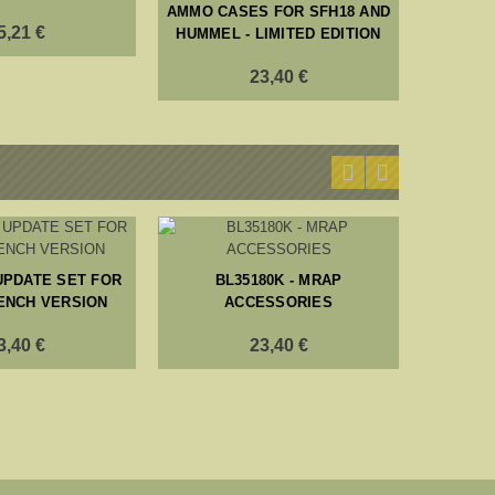
AMMO CASES FOR SFH18 AND
5,21 €
HUMMEL - LIMITED EDITION
23,40 €
 UPDATE SET FOR
BL35180K - MRAP
RENCH VERSION
ACCESSORIES
BL35130
AMMO CA
3,40 €
23,40 €
HUMMEL