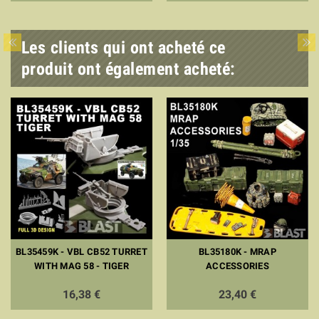
Les clients qui ont acheté ce
produit ont également acheté:
BL35459K - VBL CB52 TURRET
BL35180K - MRAP
WITH MAG 58 - TIGER
ACCESSORIES
16,38 €
23,40 €