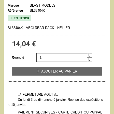
Marque
BLAST MODELS
Référence
BL35404K
EN STOCK

BL35404K - VBCI REAR RACK - HELLER
14,04 €
Quantité
AJOUTER AU PANIER

::# FERMETURE AOUT #::
Du lundi 3 au dimanche 9 janvier. Reprise des expéditions
le 10 janvier.
PAIEMENT SECURISES - CARTE CREDIT OU PAYPAL