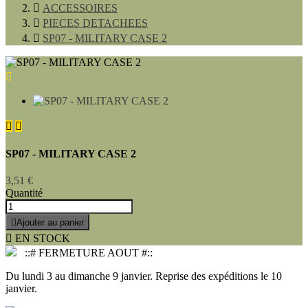

ACCESSOIRES

PIECES DETACHEES

SP07 - MILITARY CASE 2



SP07 - MILITARY CASE 2
3,51 €
Quantité

Ajouter au panier

EN STOCK
::# FERMETURE AOUT #::
Du lundi 3 au dimanche 9 janvier. Reprise des expéditions le 10
janvier.