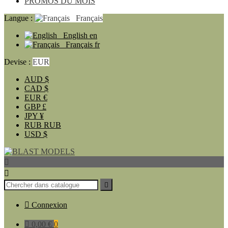
PROMOS DU MOIS
Langue :
Français
English
en
Français
fr
Devise :
EUR
AUD
$
CAD
$
EUR
€
GBP
£
JPY
¥
RUB
RUB
USD
$




Connexion

0,00 €
0