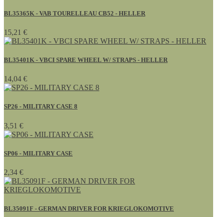
BL35365K - VAB TOURELLEAU CB52 - HELLER
15,21 €
BL35401K - VBCI SPARE WHEEL W/ STRAPS - HELLER
14,04 €
SP26 - MILITARY CASE 8
3,51 €
SP06 - MILITARY CASE
2,34 €
BL35091F - GERMAN DRIVER FOR KRIEGLOKOMOTIVE