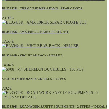
BL35252K - GERMAN SD.KFZ.9 FAMO - REAR CANVAS
23,99 €
BL35415K - AMX-10RCR SEPAR UPDATE SET
17,55 €
BL35404K - VBCI REAR RACK - HELLER
14,04 €
SP08 - M4 SHERMAN DUCKBILLS - 100 PCS
7,02 €
BL35359K - ROAD WORK SAFETY EQUIPMENTS - 2 TYPES w/ DECALS