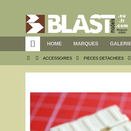

HOME
MARQUES
GALERIE




ACCESSOIRES
PIECES DETACHEES