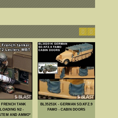
- FRENCH TANK
BL35251K - GERMAN SD.KFZ.9
SP29 
LOADING N2 -
FAMO - CABIN DOORS
STEM AND AMMO*