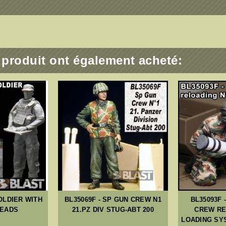
e produit ont également acheté:
SOLDIER WITH
BL35069F - SP GUN CREW N1
BL35093F 
HEADS
21.PZ DIV STUG-ABT 200
CREW RE
LOADING SY