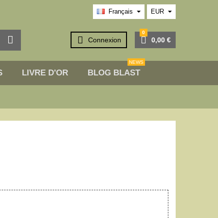
Français
EUR
0



Connexion
0,00 €
NEWS
S
LIVRE D'OR
BLOG BLAST