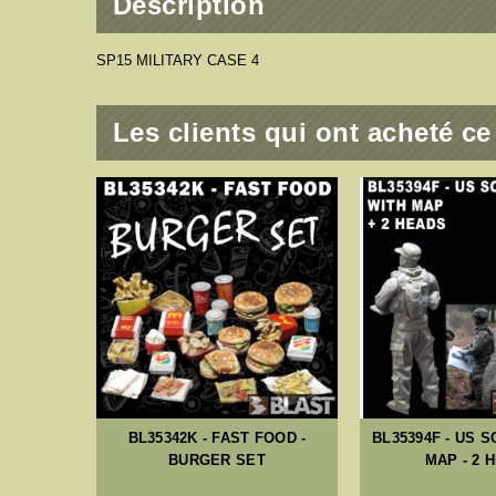
Description
SP15 MILITARY CASE 4
Les clients qui ont acheté c
 SOLDIER
KHANE /
BL35342K - FAST FOOD -
BL35394F - US 
BURGER SET
MAP - 2 