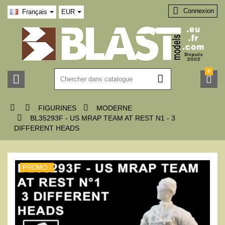

Connexion
Français
EUR
0






FIGURINES
MODERNE

BL35293F - US MRAP TEAM AT REST N1 - 3
DIFFERENT HEADS
PROMO !