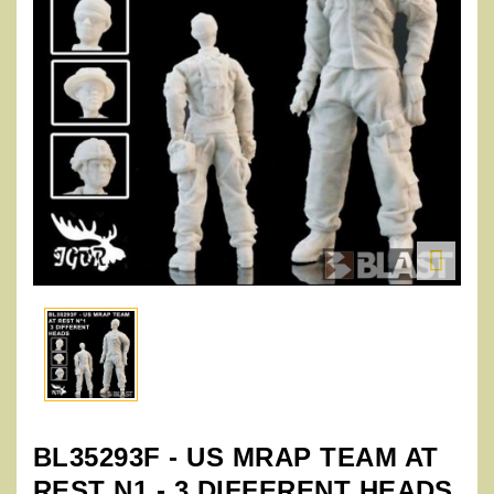

BL35293F - US MRAP TEAM AT
REST N1 - 3 DIFFERENT HEADS