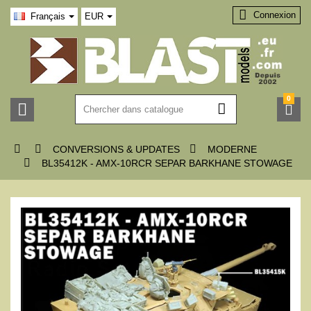

Connexion
Français
EUR
0






CONVERSIONS & UPDATES
MODERNE

BL35412K - AMX-10RCR SEPAR BARKHANE STOWAGE