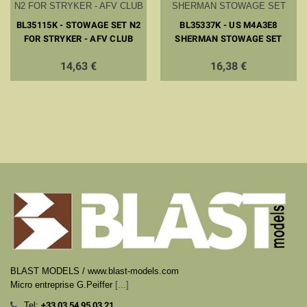
BL35115K - STOWAGE SET N2
BL35337K - US M4A3E8
FOR STRYKER - AFV CLUB
SHERMAN STOWAGE SET
14,63 €
16,38 €
BLAST MODELS / www.blast-models.com
Micro entreprise G.Peiffer
[...]
Tel:
+33
03 54 95 03 21