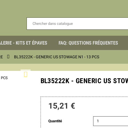
LERIE - KITS ET ÉPAVES
FAQ: QUESTIONS FRÉQUENTES

RE
BL35222K - GENERIC US STOWAGE N1 - 13 PCS

BL35222K - GENERIC US STO
15,21 €
Quantité