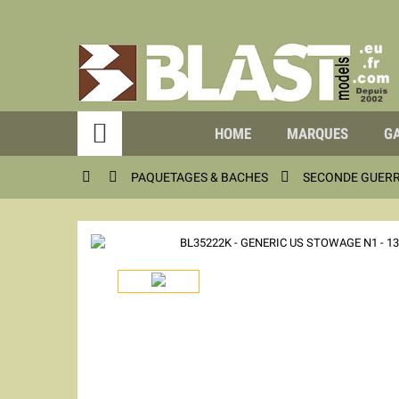

HOME
MARQUES
GA



PAQUETAGES & BACHES
SECONDE GUER