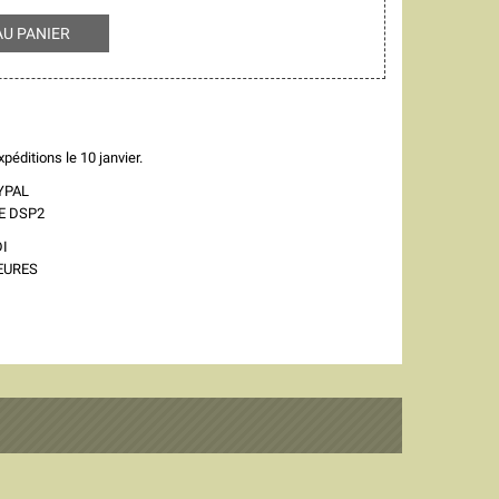
AU PANIER
péditions le 10 janvier.
YPAL
E DSP2
I
EURES