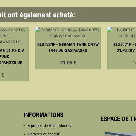
uit ont également acheté:
BL35281F - GERMAN TANK CREW
BL35071F -
AN 21 PZ DIV
1946 W/ GAS MASKS
21.PZ DIV
 FUNK
21,06 €
1
PANZER UE
 €
INFORMATIONS
ESPACE DE T
A propos de Blast Models
Horaires et acceuil