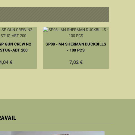
 SP GUN CREW N2
SP08 - M4 SHERMAN DUCKBILLS
BL35228K
 STUG-ABT 200
- 100 PCS
REAR ST
4,04 €
7,02 €
RAVAIL