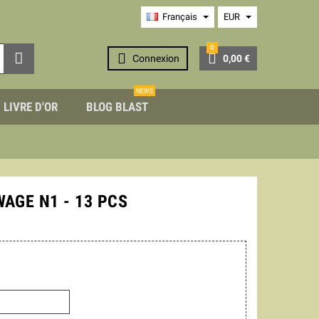
Français
EUR
0



Connexion
0,00 €
NEWS
LIVRE D'OR
BLOG BLAST
WAGE N1 - 13 PCS