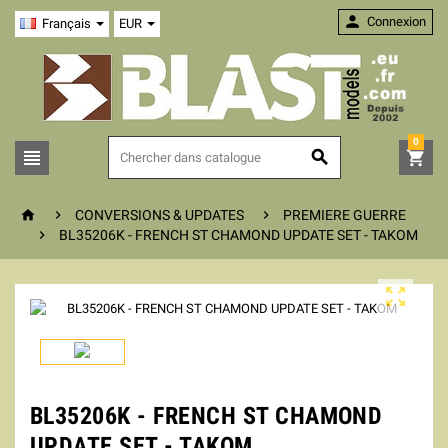

Connexion
Français
EUR
0






CONVERSIONS & UPDATES
PREMIERE GUERRE

BL35206K - FRENCH ST CHAMOND UPDATE SET - TAKOM

BL35206K - FRENCH ST CHAMOND
UPDATE SET - TAKOM