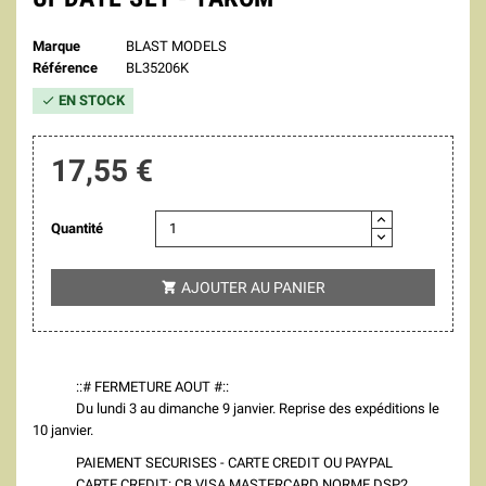
Marque
BLAST MODELS
Référence
BL35206K
EN STOCK

17,55 €
Quantité
AJOUTER AU PANIER

::# FERMETURE AOUT #::
Du lundi 3 au dimanche 9 janvier. Reprise des expéditions le
10 janvier.
PAIEMENT SECURISES - CARTE CREDIT OU PAYPAL
CARTE CREDIT: CB VISA MASTERCARD NORME DSP2