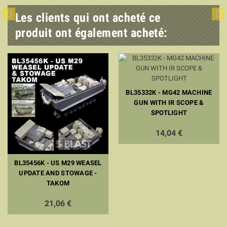
Les clients qui ont acheté ce
produit ont également acheté:
BL35332K - MG42 MACHINE
GUN WITH IR SCOPE &
SPOTLIGHT
14,04 €
BL35456K - US M29 WEASEL
UPDATE AND STOWAGE -
TAKOM
21,06 €