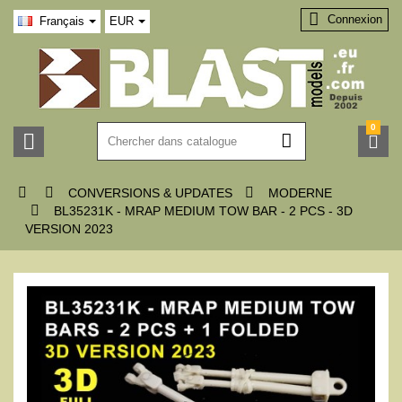

Connexion
Français
EUR
0






CONVERSIONS & UPDATES
MODERNE

BL35231K - MRAP MEDIUM TOW BAR - 2 PCS - 3D
VERSION 2023