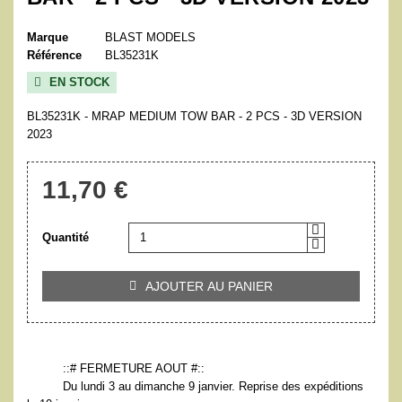
Marque
BLAST MODELS
Référence
BL35231K
EN STOCK

BL35231K - MRAP MEDIUM TOW BAR - 2 PCS - 3D VERSION
2023
11,70 €
Quantité
AJOUTER AU PANIER

::# FERMETURE AOUT #::
Du lundi 3 au dimanche 9 janvier. Reprise des expéditions