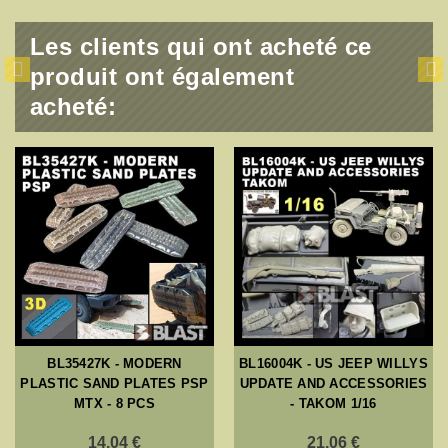
Les clients qui ont acheté ce
produit ont également
acheté:
BL35427K - MODERN
BL16004K - US JEEP WILLYS
PLASTIC SAND PLATES PSP
UPDATE AND ACCESSORIES
MTX - 8 PCS
- TAKOM 1/16
14,04 €
21,06 €