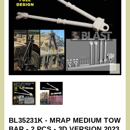

BL35231K - MRAP MEDIUM TOW
BAR - 2 PCS - 3D VERSION 2023