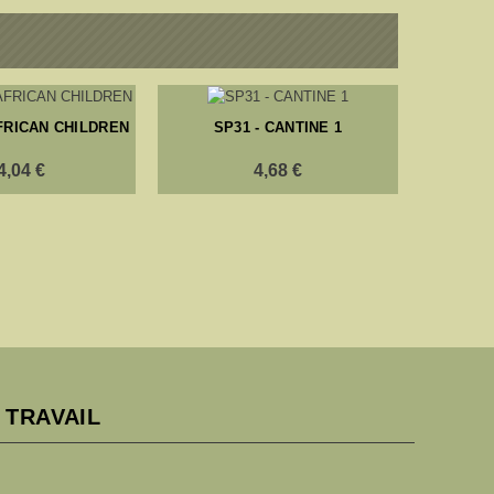
AFRICAN CHILDREN
SP31 - CANTINE 1
BL354
4,04 €
4,68 €
BA
 TRAVAIL