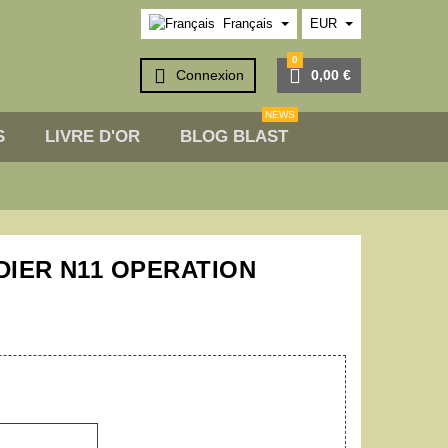
Français
EUR
0


Connexion
0,00 €
NEWS
S
LIVRE D'OR
BLOG BLAST
DIER N11 OPERATION