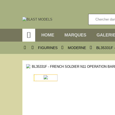

HOME
MARQUES
GALERIE




FIGURINES
MODERNE
BL35331F 