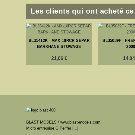
Les clients qui ont acheté c
BL35412K - AMX-10RCR SEPAR
BL35039F - FR
BARKHANE STOWAGE
200
21,06 €
14,04
BLAST MODELS / www.blast-models.com
Micro entreprise G.Peiffer
[...]