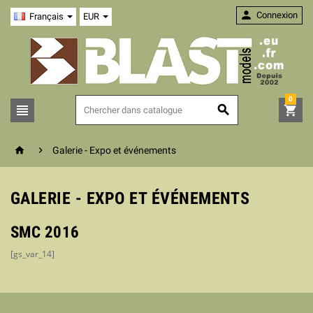

Connexion
Français
EUR
0





Galerie - Expo et événements
GALERIE - EXPO ET ÉVÉNEMENTS
SMC 2016
[gs_var_14]