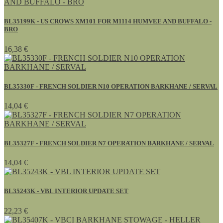
BL35199K - US CROWS XM101 FOR M1114 HUMVEE AND BUFFALO -
BRO
16,38 €
BL35330F - FRENCH SOLDIER N10 OPERATION BARKHANE / SERVAL
14,04 €
BL35327F - FRENCH SOLDIER N7 OPERATION BARKHANE / SERVAL
14,04 €
BL35243K - VBL INTERIOR UPDATE SET
22,23 €