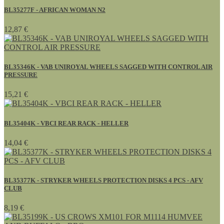
BL35277F - AFRICAN WOMAN N2
12,87 €
BL35346K - VAB UNIROYAL WHEELS SAGGED WITH CONTROL AIR
PRESSURE
15,21 €
BL35404K - VBCI REAR RACK - HELLER
14,04 €
BL35377K - STRYKER WHEELS PROTECTION DISKS 4 PCS - AFV
CLUB
8,19 €