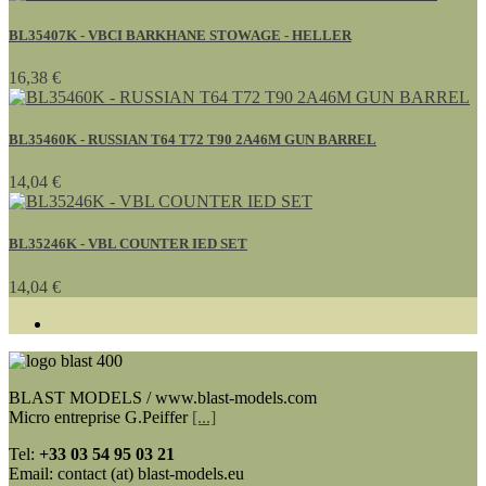
BL35407K - VBCI BARKHANE STOWAGE - HELLER
16,38 €
BL35460K - RUSSIAN T64 T72 T90 2A46M GUN BARREL
14,04 €
BL35246K - VBL COUNTER IED SET
14,04 €
BLAST MODELS / www.blast-models.com
Micro entreprise G.Peiffer
[...]
Tel:
+33
03 54 95 03 21
Email: contact (at) blast-models.eu