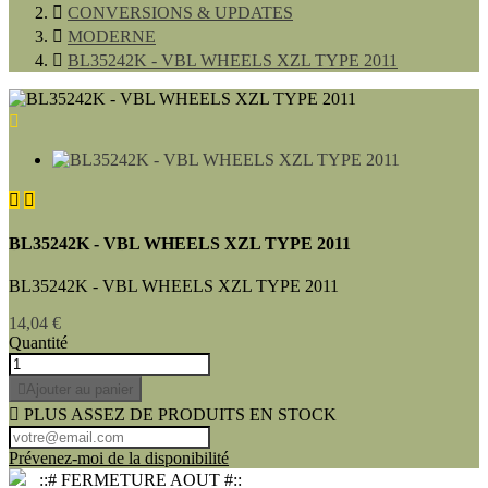

CONVERSIONS & UPDATES

MODERNE

BL35242K - VBL WHEELS XZL TYPE 2011



BL35242K - VBL WHEELS XZL TYPE 2011
BL35242K - VBL WHEELS XZL TYPE 2011
14,04 €
Quantité

Ajouter au panier

PLUS ASSEZ DE PRODUITS EN STOCK
Prévenez-moi de la disponibilité
::# FERMETURE AOUT #::