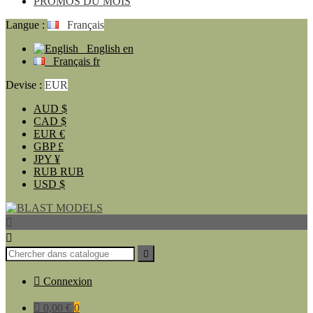
PROMOS DU MOIS
Langue :
Français
English
en
Français
fr
Devise :
EUR
AUD
$
CAD
$
EUR
€
GBP
£
JPY
¥
RUB
RUB
USD
$




Connexion

0,00 €
0