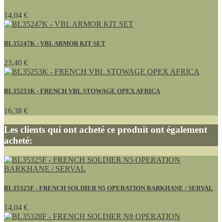
14,04 €
BL35247K - VBL ARMOR KIT SET
23,40 €
BL35253K - FRENCH VBL STOWAGE OPEX AFRICA
16,38 €
Les clients qui ont acheté ce produit ont également
acheté:
BL35325F - FRENCH SOLDIER N5 OPERATION BARKHANE / SERVAL
14,04 €