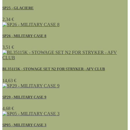
SP25 - GLACIERE
2,34 €
SP26 - MILITARY CASE 8
3,51 €
BL35115K - STOWAGE SET N2 FOR STRYKER - AFV CLUB
14,63 €
SP29 - MILITARY CASE 9
4,68 €
SP05 - MILITARY CASE 3