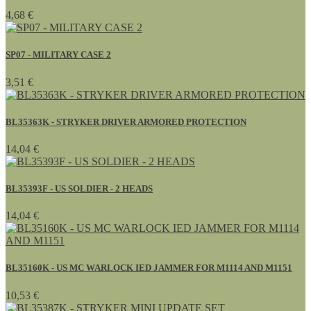
4,68 €
SP07 - MILITARY CASE 2
3,51 €
BL35363K - STRYKER DRIVER ARMORED PROTECTION
14,04 €
BL35393F - US SOLDIER - 2 HEADS
14,04 €
BL35160K - US MC WARLOCK IED JAMMER FOR M1114 AND M1151
10,53 €