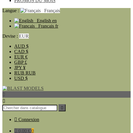
PROMOS DU MOIS
Langue :
Français
English
en
Français
fr
Devise :
EUR
AUD
$
CAD
$
EUR
€
GBP
£
JPY
¥
RUB
RUB
USD
$




Connexion

0,00 €
0