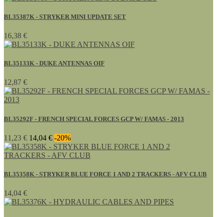
BL35387K - STRYKER MINI UPDATE SET
16,38 €
BL35133K - DUKE ANTENNAS OIF
12,87 €
BL35292F - FRENCH SPECIAL FORCES GCP W/ FAMAS - 2013
11,23 €
14,04 €
-20%
BL35358K - STRYKER BLUE FORCE 1 AND 2 TRACKERS - AFV CLUB
14,04 €