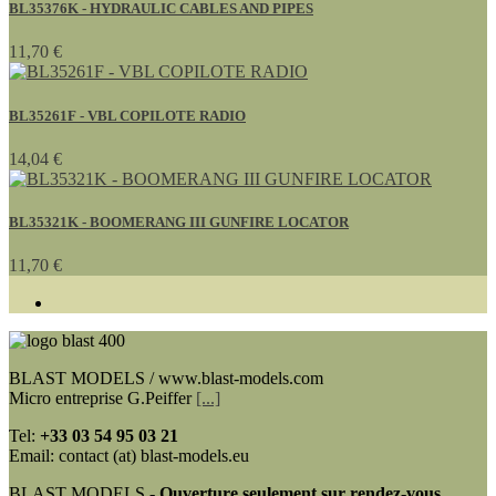
BL35376K - HYDRAULIC CABLES AND PIPES
11,70 €
BL35261F - VBL COPILOTE RADIO
14,04 €
BL35321K - BOOMERANG III GUNFIRE LOCATOR
11,70 €
BLAST MODELS / www.blast-models.com
Micro entreprise G.Peiffer
[...]
Tel:
+33
03 54 95 03 21
Email: contact (at) blast-models.eu
BLAST MODELS -
Ouverture seulement sur rendez-vous