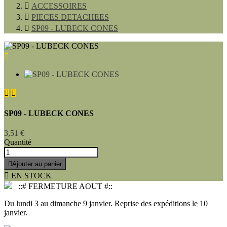

ACCESSOIRES

PIECES DETACHEES

SP09 - LUBECK CONES



SP09 - LUBECK CONES
3,51 €
Quantité

Ajouter au panier

EN STOCK
::# FERMETURE AOUT #::
Du lundi 3 au dimanche 9 janvier. Reprise des expéditions le 10
janvier.