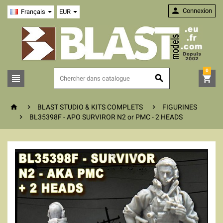

Connexion
Français
EUR
0






BLAST STUDIO & KITS COMPLETS
FIGURINES

BL35398F - APO SURVIROR N2 or PMC - 2 HEADS