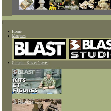

Home
Marques
Galerie - Kits et épaves