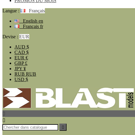
PROMOS DU MOIS
Langue :
Français
English
en
Français
fr
Devise :
EUR
AUD
$
CAD
$
EUR
€
GBP
£
JPY
¥
RUB
RUB
USD
$


