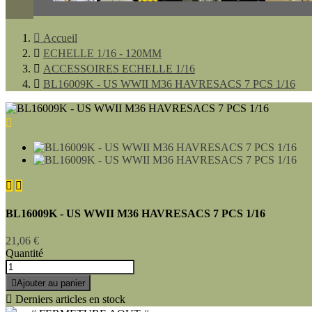

Accueil

ECHELLE 1/16 - 120MM

ACCESSOIRES ECHELLE 1/16

BL16009K - US WWII M36 HAVRESACS 7 PCS 1/16



BL16009K - US WWII M36 HAVRESACS 7 PCS 1/16
21,06 €
Quantité

Ajouter au panier

Derniers articles en stock