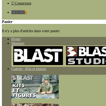

Connexion

0,00 €
0
Panier
Il n'y a plus d'articles dans votre panier
Home
Marques
Galerie - Kits et épaves