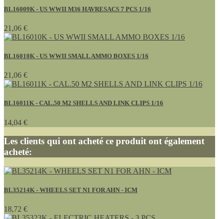
BL16009K - US WWII M36 HAVRESACS 7 PCS 1/16
21,06 €
BL16010K - US WWII SMALL AMMO BOXES 1/16
21,06 €
BL16011K - CAL.50 M2 SHELLS AND LINK CLIPS 1/16
14,04 €
Les clients qui ont acheté ce produit ont également
acheté:
BL35214K - WHEELS SET N1 FOR AHN - ICM
18,72 €