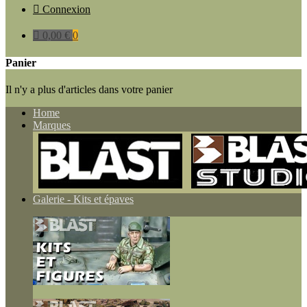

Connexion

0,00 €
0
Panier
Il n'y a plus d'articles dans votre panier
Home
Marques
Galerie - Kits et épaves