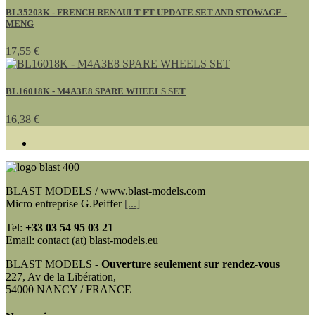
BL35203K - FRENCH RENAULT FT UPDATE SET AND STOWAGE -
MENG
17,55 €
BL16018K - M4A3E8 SPARE WHEELS SET
16,38 €
BLAST MODELS / www.blast-models.com
Micro entreprise G.Peiffer
[...]
Tel:
+33
03 54 95 03 21
Email: contact (at) blast-models.eu
BLAST MODELS -
Ouverture seulement sur rendez-vous
227, Av de la Libération,
54000 NANCY / FRANCE