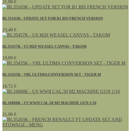
21,06 €
BL35103K - UPDATE SET FOR B1 BIS FRENCH VERSION
23,40 €
BL35457K - US M29 WEASEL CANVAS - TAKOM
19,89 €
BL35435K - VBL ULTIMA CONVERSION SET - TIGER M
18,72 €
BL16008K - US WWII CAL.50 M2 MACHINE GUN 1/16
21,06 €