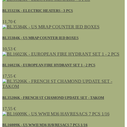
BL35323K - ELECTRIC HEATERS - 3 PCS
11,70 €
BL35384K - US MRAP COUNTER IED BOXES
10,53 €
BL16023K - EUROPEAN FIRE HYDRANT SET 1 - 2 PCS
17,55 €
BL35206K - FRENCH ST CHAMOND UPDATE SET - TAKOM
17,55 €
BL16009K - US WWII M36 HAVRESACS 7 PCS 1/16