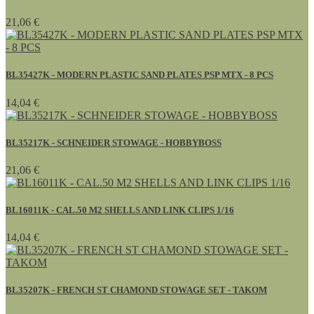
21,06 €
BL35427K - MODERN PLASTIC SAND PLATES PSP MTX - 8 PCS
14,04 €
BL35217K - SCHNEIDER STOWAGE - HOBBYBOSS
21,06 €
BL16011K - CAL.50 M2 SHELLS AND LINK CLIPS 1/16
14,04 €
BL35207K - FRENCH ST CHAMOND STOWAGE SET - TAKOM