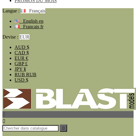
PROMOS DU MOIS
Langue :
Français
English
en
Français
fr
Devise :
EUR
AUD
$
CAD
$
EUR
€
GBP
£
JPY
¥
RUB
RUB
USD
$


