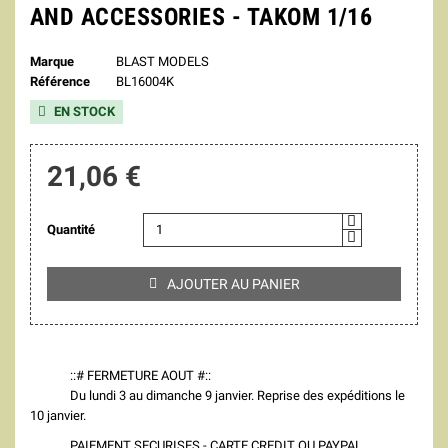
AND ACCESSORIES - TAKOM 1/16
Marque
BLAST MODELS
Référence
BL16004K
EN STOCK

21,06 €
Quantité
AJOUTER AU PANIER

::# FERMETURE AOUT #::
Du lundi 3 au dimanche 9 janvier. Reprise des expéditions le
10 janvier.
PAIEMENT SECURISES - CARTE CREDIT OU PAYPAL