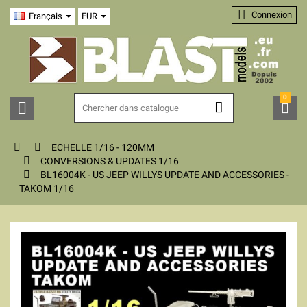

Connexion
Français
EUR
0





ECHELLE 1/16 - 120MM

CONVERSIONS & UPDATES 1/16

BL16004K - US JEEP WILLYS UPDATE AND ACCESSORIES -
TAKOM 1/16