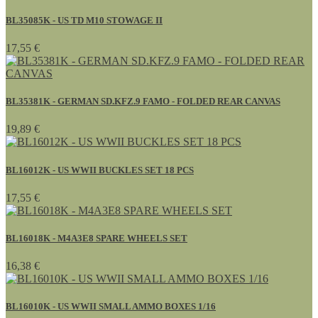
BL35085K - US TD M10 STOWAGE II
17,55 €
BL35381K - GERMAN SD.KFZ.9 FAMO - FOLDED REAR CANVAS
19,89 €
BL16012K - US WWII BUCKLES SET 18 PCS
17,55 €
BL16018K - M4A3E8 SPARE WHEELS SET
16,38 €
BL16010K - US WWII SMALL AMMO BOXES 1/16