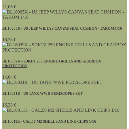
21,06 €
BL16005K - US JEEP WILLYS CANVAS SEAT CUSHION - TAKOM 1/16
16,38 €
BL16039K - SDKFZ 250 ENGINE GRILLS AND GEARBOX
PROTECTION
14,04 €
BL16031K - US TANK WWII PERISCOPES SET
16,38 €
BL16011K - CAL.50 M2 SHELLS AND LINK CLIPS 1/16