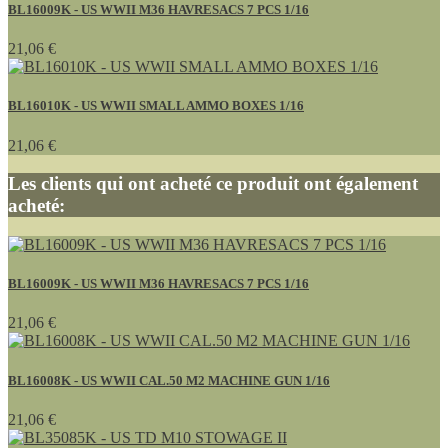
BL16009K - US WWII M36 HAVRESACS 7 PCS 1/16
21,06 €
BL16010K - US WWII SMALL AMMO BOXES 1/16
21,06 €
Les clients qui ont acheté ce produit ont également
acheté:
BL16009K - US WWII M36 HAVRESACS 7 PCS 1/16
21,06 €
BL16008K - US WWII CAL.50 M2 MACHINE GUN 1/16
21,06 €