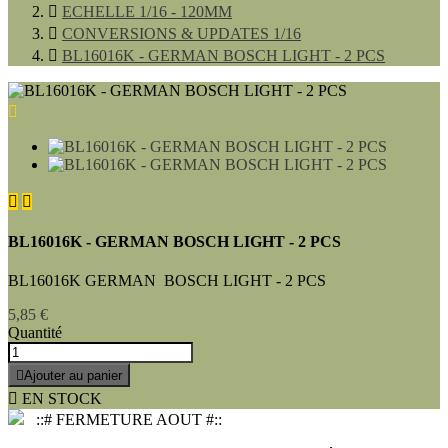

ECHELLE 1/16 - 120MM

CONVERSIONS & UPDATES 1/16

BL16016K - GERMAN BOSCH LIGHT - 2 PCS



BL16016K - GERMAN BOSCH LIGHT - 2 PCS
BL16016K GERMAN BOSCH LIGHT - 2 PCS
5,85 €
Quantité

Ajouter au panier

EN STOCK
::# FERMETURE AOUT #::