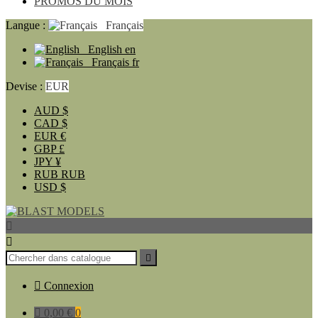
PROMOS DU MOIS
Langue :
Français
English
en
Français
fr
Devise :
EUR
AUD
$
CAD
$
EUR
€
GBP
£
JPY
¥
RUB
RUB
USD
$




Connexion

0,00 €
0