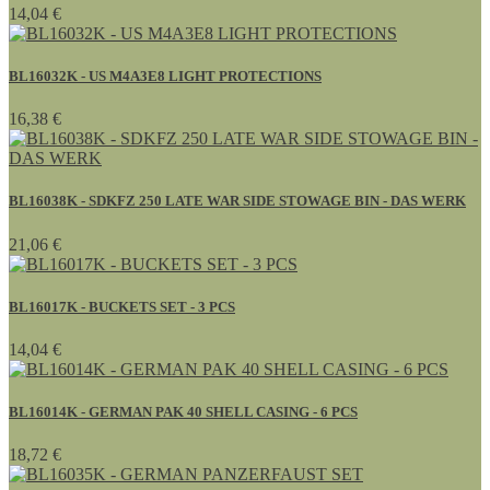
14,04 €
BL16032K - US M4A3E8 LIGHT PROTECTIONS
16,38 €
BL16038K - SDKFZ 250 LATE WAR SIDE STOWAGE BIN - DAS WERK
21,06 €
BL16017K - BUCKETS SET - 3 PCS
14,04 €
BL16014K - GERMAN PAK 40 SHELL CASING - 6 PCS
18,72 €